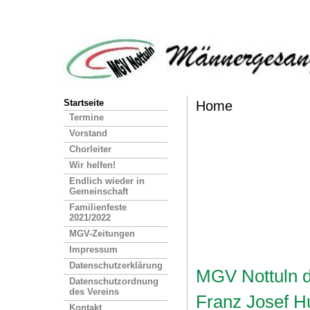
Startseite
Home
Termine
xxxxx
Vorstand
Chorleiter
xxxxx
Wir helfen!
xxxxx
Endlich wieder in
Gemeinschaft
xxxxx
Familienfeste
2021/2022
xxxxx
MGV-Zeitungen
xxxxx
Impressum
Datenschutzerklärung
MGV Nottuln d
Datenschutzordnung
des Vereins
Franz Josef H
Kontakt